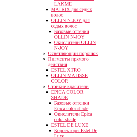
LAKME
MATRIX для седых
волос
OLLIN N-JOY для
седых волос
Базовые оттенки
OLLIN N-JOY
Окислители OLLIN
N-JOY
Осветляющий порошок
Пигменты прямого
действия
ESTEL XTRO
OLLIN MATISSE
COLOR
Стойкие красители
EPICA COLOR
SHADE
Базовые оттенки
Epica color shade
Окислители Epica
color shade
ESTEL DE LUXE
Корректоры Estel De
Luxe