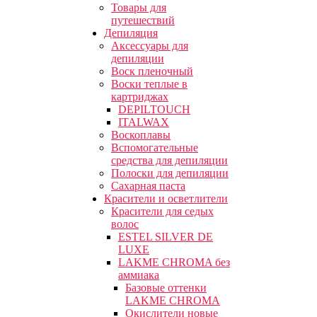
Товары для
путешествий
Депиляция
Аксессуары для
депиляции
Воск пленочный
Воски теплые в
картриджах
DEPILTOUCH
ITALWAX
Воскоплавы
Вспомогательные
средства для депиляции
Полоски для депиляции
Сахарная паста
Красители и осветлители
Красители для седых
волос
ESTEL SILVER DE
LUXE
LAKME CHROMA без
аммиака
Базовые оттенки
LAKME CHROMA
Окислители новые