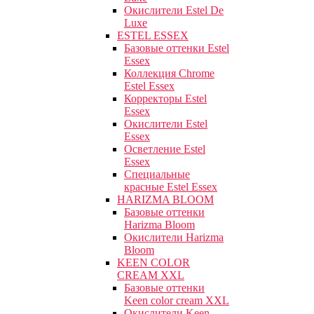
Окислители Estel De
Luxe
ESTEL ESSEX
Базовые оттенки Estel
Essex
Коллекция Chrome
Estel Essex
Корректоры Estel
Essex
Окислители Estel
Essex
Осветление Estel
Essex
Специальные
красные Estel Essex
HARIZMA BLOOM
Базовые оттенки
Harizma Bloom
Окислители Harizma
Bloom
KEEN COLOR
CREAM XXL
Базовые оттенки
Keen color cream XXL
Окислители Keen