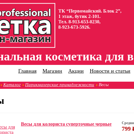
ТК “Первомайский. Блок 2”,
1 этаж, бутик 2-101.
Тел. 8-913-653-0230,
8-923-673-5926.
альная косметика для в
Главная
Магазин
Акции
Новости и статьи
Каталог
Парикмахерские принадлежности
Весы
ы
Средня
Весы для колориста суперточные черные
799