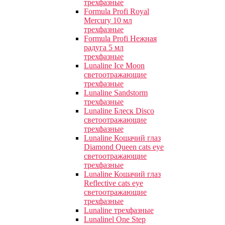
трехфазные
Formula Profi Royal
Merсury 10 мл
трехфазные
Formula Profi Нежная
радуга 5 мл
трехфазные
Lunaline Ice Moon
светоотражающие
трехфазные
Lunaline Sandstorm
трехфазные
Lunaline Блеск Disco
светоотражающие
трехфазные
Lunaline Кошачий глаз
Diamond Queen cats eye
светоотражающие
трехфазные
Lunaline Кошачий глаз
Reflective cats eye
светоотражающие
трехфазные
Lunaline трехфазные
Lunalinel One Step