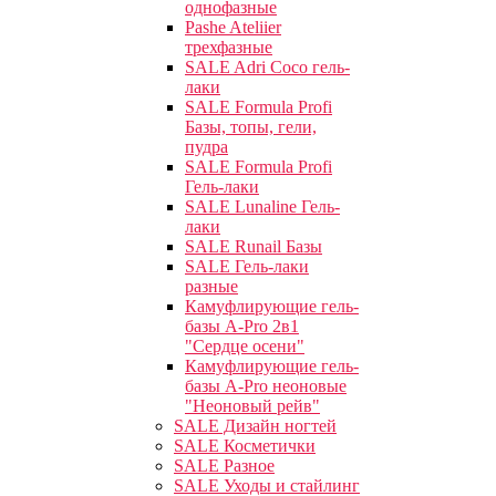
однофазные
Pashe Ateliier
трехфазные
SALE Adri Coco гель-
лаки
SALE Formula Profi
Базы, топы, гели,
пудра
SALE Formula Profi
Гель-лаки
SALE Lunaline Гель-
лаки
SALE Runail Базы
SALE Гель-лаки
разные
Камуфлирующие гель-
базы A-Pro 2в1
"Сердце осени"
Камуфлирующие гель-
базы A-Pro неоновые
"Неоновый рейв"
SALE Дизайн ногтей
SALE Косметички
SALE Разное
SALE Уходы и стайлинг